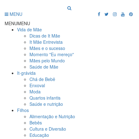
MENU
MENU
MENU
Vida de Mãe
Dicas de It Mãe
It Mãe Entrevista
Mães e o sucesso
Momento "Eu mereço"
Mães pelo Mundo
Saúde de Mãe
It-grávida
Chá de Bebê
Enxoval
Moda
Quartos infantis
Saúde e nutrição
Filhos
Alimentação e Nutrição
Bebês
Cultura e Diversão
Educação