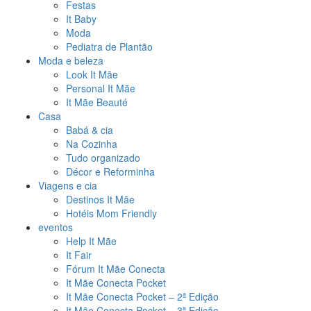
Festas
It Baby
Moda
Pediatra de Plantão
Moda e beleza
Look It Mãe
Personal It Mãe
It Mãe Beauté
Casa
Babá & cia
Na Cozinha
Tudo organizado
Décor e Reforminha
Viagens e cia
Destinos It Mãe
Hotéis Mom Friendly
eventos
Help It Mãe
It Fair
Fórum It Mãe Conecta
It Mãe Conecta Pocket
It Mãe Conecta Pocket – 2ª Edição
It Mãe Conecta Pocket – 3ª Edição