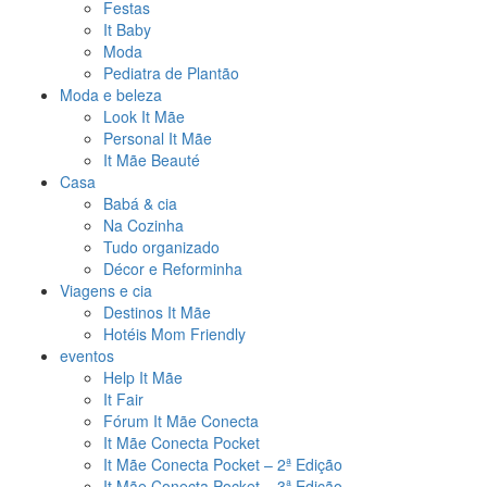
Festas
It Baby
Moda
Pediatra de Plantão
Moda e beleza
Look It Mãe
Personal It Mãe
It Mãe Beauté
Casa
Babá & cia
Na Cozinha
Tudo organizado
Décor e Reforminha
Viagens e cia
Destinos It Mãe
Hotéis Mom Friendly
eventos
Help It Mãe
It Fair
Fórum It Mãe Conecta
It Mãe Conecta Pocket
It Mãe Conecta Pocket – 2ª Edição
It Mãe Conecta Pocket – 3ª Edição