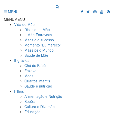
MENU
MENU
MENU
Vida de Mãe
Dicas de It Mãe
It Mãe Entrevista
Mães e o sucesso
Momento "Eu mereço"
Mães pelo Mundo
Saúde de Mãe
It-grávida
Chá de Bebê
Enxoval
Moda
Quartos infantis
Saúde e nutrição
Filhos
Alimentação e Nutrição
Bebês
Cultura e Diversão
Educação