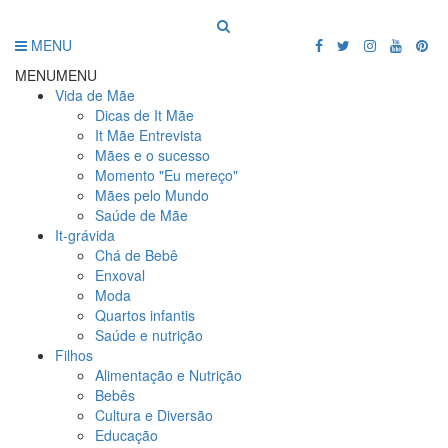
MENU
MENU
MENU
Vida de Mãe
Dicas de It Mãe
It Mãe Entrevista
Mães e o sucesso
Momento "Eu mereço"
Mães pelo Mundo
Saúde de Mãe
It-grávida
Chá de Bebê
Enxoval
Moda
Quartos infantis
Saúde e nutrição
Filhos
Alimentação e Nutrição
Bebês
Cultura e Diversão
Educação