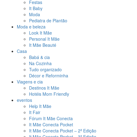
Festas
It Baby
Moda
Pediatra de Plantão
Moda e beleza
Look It Mãe
Personal It Mãe
It Mãe Beauté
Casa
Babá & cia
Na Cozinha
Tudo organizado
Décor e Reforminha
Viagens e cia
Destinos It Mãe
Hotéis Mom Friendly
eventos
Help It Mãe
It Fair
Fórum It Mãe Conecta
It Mãe Conecta Pocket
It Mãe Conecta Pocket – 2ª Edição
It Mãe Conecta Pocket – 3ª Edição