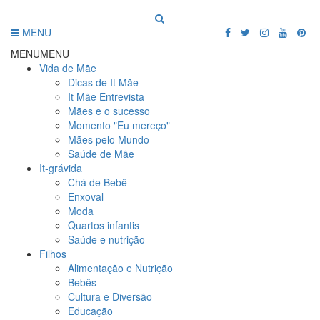
MENU
MENU
MENU
Vida de Mãe
Dicas de It Mãe
It Mãe Entrevista
Mães e o sucesso
Momento "Eu mereço"
Mães pelo Mundo
Saúde de Mãe
It-grávida
Chá de Bebê
Enxoval
Moda
Quartos infantis
Saúde e nutrição
Filhos
Alimentação e Nutrição
Bebês
Cultura e Diversão
Educação