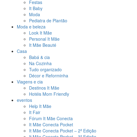
Festas
It Baby
Moda
Pediatra de Plantão
Moda e beleza
Look It Mãe
Personal It Mãe
It Mãe Beauté
Casa
Babá & cia
Na Cozinha
Tudo organizado
Décor e Reforminha
Viagens e cia
Destinos It Mãe
Hotéis Mom Friendly
eventos
Help It Mãe
It Fair
Fórum It Mãe Conecta
It Mãe Conecta Pocket
It Mãe Conecta Pocket – 2ª Edição
It Mãe Conecta Pocket – 3ª Edição