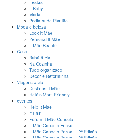
Festas
It Baby
Moda
Pediatra de Plantão
Moda e beleza
Look It Mãe
Personal It Mãe
It Mãe Beauté
Casa
Babá & cia
Na Cozinha
Tudo organizado
Décor e Reforminha
Viagens e cia
Destinos It Mãe
Hotéis Mom Friendly
eventos
Help It Mãe
It Fair
Fórum It Mãe Conecta
It Mãe Conecta Pocket
It Mãe Conecta Pocket – 2ª Edição
It Mãe Conecta Pocket – 3ª Edição