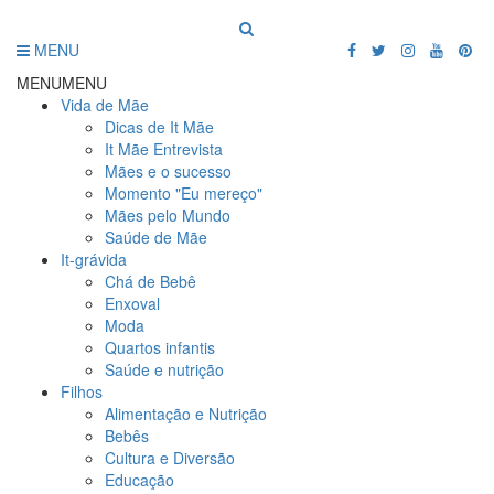
MENU
MENU
MENU
Vida de Mãe
Dicas de It Mãe
It Mãe Entrevista
Mães e o sucesso
Momento "Eu mereço"
Mães pelo Mundo
Saúde de Mãe
It-grávida
Chá de Bebê
Enxoval
Moda
Quartos infantis
Saúde e nutrição
Filhos
Alimentação e Nutrição
Bebês
Cultura e Diversão
Educação