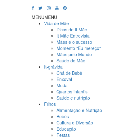
MENU
MENU
Vida de Mãe
Dicas de It Mãe
It Mãe Entrevista
Mães e o sucesso
Momento "Eu mereço"
Mães pelo Mundo
Saúde de Mãe
It-grávida
Chá de Bebê
Enxoval
Moda
Quartos infantis
Saúde e nutrição
Filhos
Alimentação e Nutrição
Bebês
Cultura e Diversão
Educação
Festas