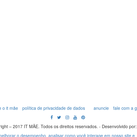
 o it mãe
política de privacidade de dados
anuncie
fale com a 
ight – 2017 IT MÃE. Todos os direitos reservados. - Desenvolvido por
 melhorar o desempenho, analisar como você interage em nosso site e