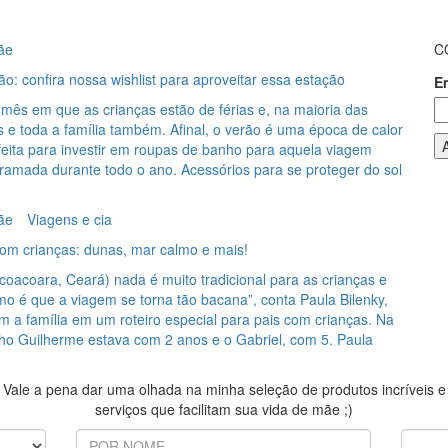
ãe
C
ão: confira nossa wishlist para aproveitar essa estação
E
mês em que as crianças estão de férias e, na maioria das
s e toda a família também. Afinal, o verão é uma época de calor
feita para investir em roupas de banho para aquela viagem
ramada durante todo o ano. Acessórios para se proteger do sol
ãe
Viagens e cia
com crianças: dunas, mar calmo e mais!
icoacoara, Ceará) nada é muito tradicional para as crianças e
o é que a viagem se torna tão bacana”, conta Paula Bilenky,
m a família em um roteiro especial para pais com crianças. Na
lho Guilherme estava com 2 anos e o Gabriel, com 5. Paula
Vale a pena dar uma olhada na minha seleção de produtos incríveis e
serviços que facilitam sua vida de mãe ;)