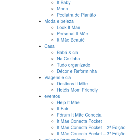
It Baby
Moda
Pediatra de Plantão
Moda e beleza
Look It Mãe
Personal It Mãe
It Mãe Beauté
Casa
Babá & cia
Na Cozinha
Tudo organizado
Décor e Reforminha
Viagens e cia
Destinos It Mãe
Hotéis Mom Friendly
eventos
Help It Mãe
It Fair
Fórum It Mãe Conecta
It Mãe Conecta Pocket
It Mãe Conecta Pocket – 2ª Edição
It Mãe Conecta Pocket – 3ª Edição
guia de fornecedores