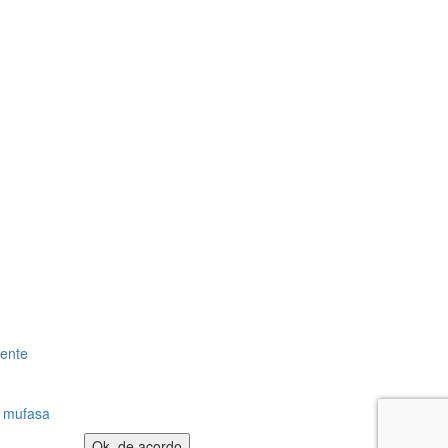
gente
:
mufasa
Ok, de acordo