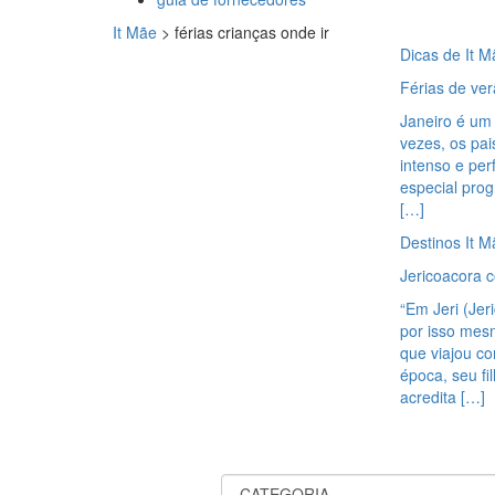
It Mãe
>
férias crianças onde ir
Dicas de It M
Férias de ver
Janeiro é um 
vezes, os pai
intenso e per
especial prog
[…]
Destinos It M
Jericoacora 
“Em Jeri (Jer
por isso mesm
que viajou co
época, seu fi
acredita […]