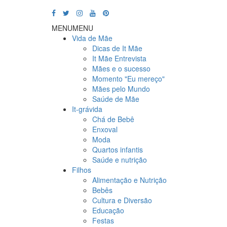
MENU
MENU
Vida de Mãe
Dicas de It Mãe
It Mãe Entrevista
Mães e o sucesso
Momento "Eu mereço"
Mães pelo Mundo
Saúde de Mãe
It-grávida
Chá de Bebê
Enxoval
Moda
Quartos infantis
Saúde e nutrição
Filhos
Alimentação e Nutrição
Bebês
Cultura e Diversão
Educação
Festas