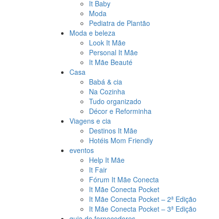
It Baby
Moda
Pediatra de Plantão
Moda e beleza
Look It Mãe
Personal It Mãe
It Mãe Beauté
Casa
Babá & cia
Na Cozinha
Tudo organizado
Décor e Reforminha
Viagens e cia
Destinos It Mãe
Hotéis Mom Friendly
eventos
Help It Mãe
It Fair
Fórum It Mãe Conecta
It Mãe Conecta Pocket
It Mãe Conecta Pocket – 2ª Edição
It Mãe Conecta Pocket – 3ª Edição
guia de fornecedores