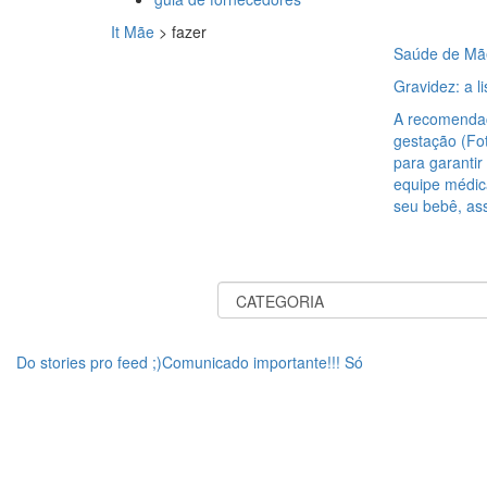
It Mãe
>
fazer
Saúde de Mã
Gravidez: a l
A recomendaç
gestação (Fo
para garanti
equipe médic
seu bebê, ass
Do stories pro feed ;)Comunicado importante!!! Só