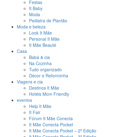
Festas
It Baby
Moda
Pediatra de Plantão
Moda e beleza
Look It Mãe
Personal It Mãe
It Mãe Beauté
Casa
Babá & cia
Na Cozinha
Tudo organizado
Décor e Reforminha
Viagens e cia
Destinos It Mãe
Hotéis Mom Friendly
eventos
Help It Mãe
It Fair
Fórum It Mãe Conecta
It Mãe Conecta Pocket
It Mãe Conecta Pocket – 2ª Edição
It Mãe Conecta Pocket – 3ª Edição