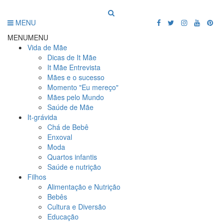
MENU
MENU
MENU
Vida de Mãe
Dicas de It Mãe
It Mãe Entrevista
Mães e o sucesso
Momento "Eu mereço"
Mães pelo Mundo
Saúde de Mãe
It-grávida
Chá de Bebê
Enxoval
Moda
Quartos infantis
Saúde e nutrição
Filhos
Alimentação e Nutrição
Bebês
Cultura e Diversão
Educação