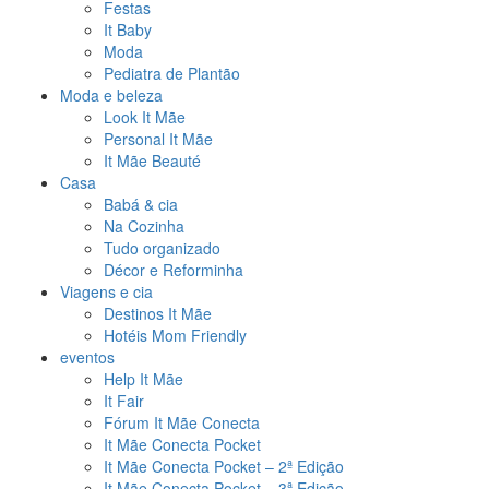
Festas
It Baby
Moda
Pediatra de Plantão
Moda e beleza
Look It Mãe
Personal It Mãe
It Mãe Beauté
Casa
Babá & cia
Na Cozinha
Tudo organizado
Décor e Reforminha
Viagens e cia
Destinos It Mãe
Hotéis Mom Friendly
eventos
Help It Mãe
It Fair
Fórum It Mãe Conecta
It Mãe Conecta Pocket
It Mãe Conecta Pocket – 2ª Edição
It Mãe Conecta Pocket – 3ª Edição