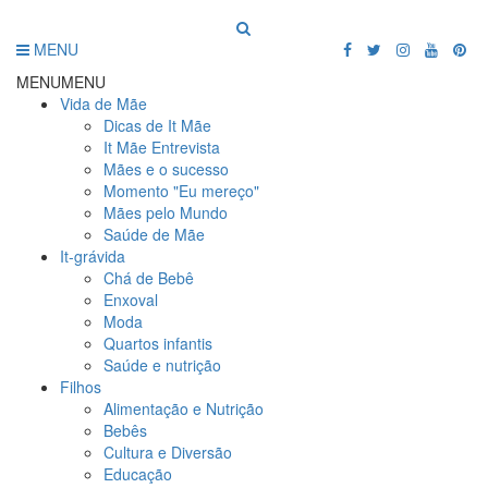
MENU
MENU
MENU
Vida de Mãe
Dicas de It Mãe
It Mãe Entrevista
Mães e o sucesso
Momento "Eu mereço"
Mães pelo Mundo
Saúde de Mãe
It-grávida
Chá de Bebê
Enxoval
Moda
Quartos infantis
Saúde e nutrição
Filhos
Alimentação e Nutrição
Bebês
Cultura e Diversão
Educação