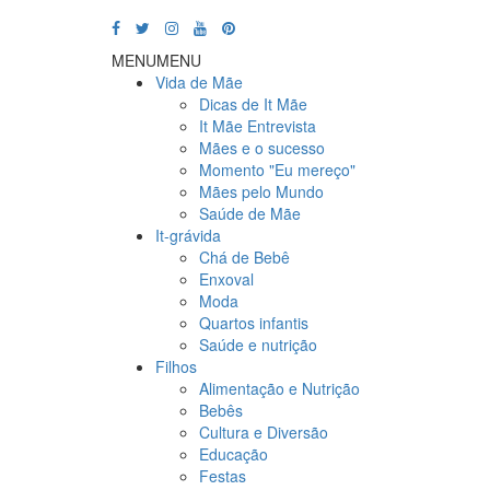
MENU
MENU
Vida de Mãe
Dicas de It Mãe
It Mãe Entrevista
Mães e o sucesso
Momento "Eu mereço"
Mães pelo Mundo
Saúde de Mãe
It-grávida
Chá de Bebê
Enxoval
Moda
Quartos infantis
Saúde e nutrição
Filhos
Alimentação e Nutrição
Bebês
Cultura e Diversão
Educação
Festas