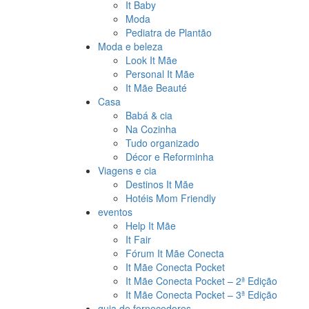
It Baby
Moda
Pediatra de Plantão
Moda e beleza
Look It Mãe
Personal It Mãe
It Mãe Beauté
Casa
Babá & cia
Na Cozinha
Tudo organizado
Décor e Reforminha
Viagens e cia
Destinos It Mãe
Hotéis Mom Friendly
eventos
Help It Mãe
It Fair
Fórum It Mãe Conecta
It Mãe Conecta Pocket
It Mãe Conecta Pocket – 2ª Edição
It Mãe Conecta Pocket – 3ª Edição
guia de fornecedores