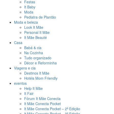
Festas
It Baby
Moda
Pediatra de Plantão
Moda e beleza
Look It Mãe
Personal It Mãe
It Mãe Beauté
Casa
Babá & cia
Na Cozinha
Tudo organizado
Décor e Reforminha
Viagens e cia
Destinos It Mãe
Hotéis Mom Friendly
eventos
Help It Mãe
It Fair
Fórum It Mãe Conecta
It Mãe Conecta Pocket
It Mãe Conecta Pocket – 2ª Edição
It Mãe Conecta Pocket – 3ª Edição