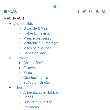
MENU
MENU
MENU
Vida de Mãe
Dicas de It Mãe
It Mãe Entrevista
Mães e o sucesso
Momento "Eu mereço"
Mães pelo Mundo
Saúde de Mãe
It-grávida
Chá de Bebê
Enxoval
Moda
Quartos infantis
Saúde e nutrição
Filhos
Alimentação e Nutrição
Bebês
Cultura e Diversão
Educação