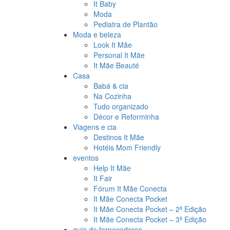
It Baby
Moda
Pediatra de Plantão
Moda e beleza
Look It Mãe
Personal It Mãe
It Mãe Beauté
Casa
Babá & cia
Na Cozinha
Tudo organizado
Décor e Reforminha
Viagens e cia
Destinos It Mãe
Hotéis Mom Friendly
eventos
Help It Mãe
It Fair
Fórum It Mãe Conecta
It Mãe Conecta Pocket
It Mãe Conecta Pocket – 2ª Edição
It Mãe Conecta Pocket – 3ª Edição
guia de fornecedores