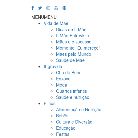
MENU
MENU
Vida de Mãe
Dicas de It Mãe
It Mãe Entrevista
Mães e o sucesso
Momento "Eu mereço"
Mães pelo Mundo
Saúde de Mãe
It-grávida
Chá de Bebê
Enxoval
Moda
Quartos infantis
Saúde e nutrição
Filhos
Alimentação e Nutrição
Bebês
Cultura e Diversão
Educação
Festas