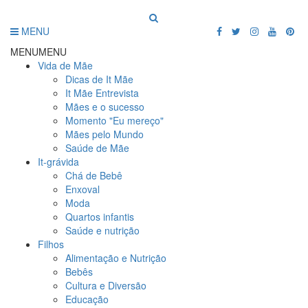
MENU
MENU
MENU
Vida de Mãe
Dicas de It Mãe
It Mãe Entrevista
Mães e o sucesso
Momento "Eu mereço"
Mães pelo Mundo
Saúde de Mãe
It-grávida
Chá de Bebê
Enxoval
Moda
Quartos infantis
Saúde e nutrição
Filhos
Alimentação e Nutrição
Bebês
Cultura e Diversão
Educação