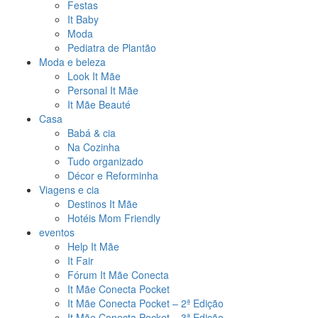
Festas
It Baby
Moda
Pediatra de Plantão
Moda e beleza
Look It Mãe
Personal It Mãe
It Mãe Beauté
Casa
Babá & cia
Na Cozinha
Tudo organizado
Décor e Reforminha
Viagens e cia
Destinos It Mãe
Hotéis Mom Friendly
eventos
Help It Mãe
It Fair
Fórum It Mãe Conecta
It Mãe Conecta Pocket
It Mãe Conecta Pocket – 2ª Edição
It Mãe Conecta Pocket – 3ª Edição