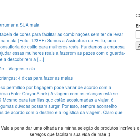
C
 arrumar a SUA mala
E
abela de cores para facilitar as combinações sem ter de levar
 na mala (Foto: 123RF) Somos a Assinatura de Estilo, uma
onsultoria de estilo para mulheres reais. Fundamos a empresa
 ajudar essas mulheres reais a fazerem as pazes com o guarda-
 e a descobrirem a […]
ãe
Viagens e cia
rianças: 4 dicas para fazer as malas
eso permitido por bagagem pode variar de acordo com a
rea (Foto: CrayonStock) A viagem com as crianças está se
 Mesmo para famílias que estão acostumadas a viajar, é
algumas dúvidas possam surgir. Por isso, sempre aconselho
es de acordo com o destino e a logística da viagem. Claro que
Vale a pena dar uma olhada na minha seleção de produtos incríveis e
serviços que facilitam sua vida de mãe ;)