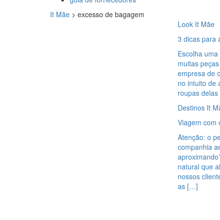
It Mãe
>
excesso de bagagem
Look It Mãe
3 dicas para
Escolha uma t
muitas peças
empresa de c
no intuito de
roupas delas
Destinos It M
Viagem com c
Atenção: o p
companhia aé
aproximando?
natural que 
nossos client
as […]