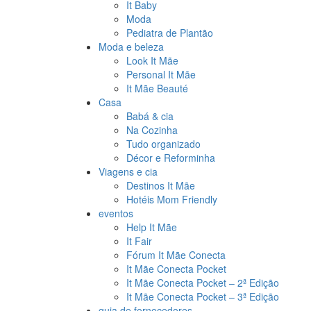
It Baby
Moda
Pediatra de Plantão
Moda e beleza
Look It Mãe
Personal It Mãe
It Mãe Beauté
Casa
Babá & cia
Na Cozinha
Tudo organizado
Décor e Reforminha
Viagens e cia
Destinos It Mãe
Hotéis Mom Friendly
eventos
Help It Mãe
It Fair
Fórum It Mãe Conecta
It Mãe Conecta Pocket
It Mãe Conecta Pocket – 2ª Edição
It Mãe Conecta Pocket – 3ª Edição
guia de fornecedores