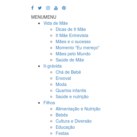
MENU
MENU
Vida de Mãe
Dicas de It Mãe
It Mãe Entrevista
Mães e o sucesso
Momento "Eu mereço"
Mães pelo Mundo
Saúde de Mãe
It-grávida
Chá de Bebê
Enxoval
Moda
Quartos infantis
Saúde e nutrição
Filhos
Alimentação e Nutrição
Bebês
Cultura e Diversão
Educação
Festas