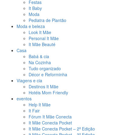
Festas
It Baby
Moda
Pediatra de Plantão
Moda e beleza
Look It Mãe
Personal It Mãe
It Mãe Beauté
Casa
Babá & cia
Na Cozinha
Tudo organizado
Décor e Reforminha
Viagens e cia
Destinos It Mãe
Hotéis Mom Friendly
eventos
Help It Mãe
It Fair
Fórum It Mãe Conecta
It Mãe Conecta Pocket
It Mãe Conecta Pocket – 2ª Edição
It Mãe Conecta Pocket – 3ª Edição