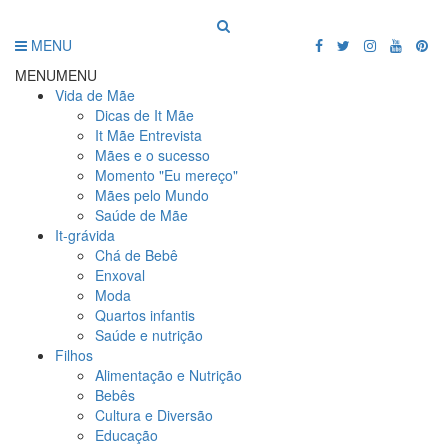
MENU
MENU
MENU
Vida de Mãe
Dicas de It Mãe
It Mãe Entrevista
Mães e o sucesso
Momento "Eu mereço"
Mães pelo Mundo
Saúde de Mãe
It-grávida
Chá de Bebê
Enxoval
Moda
Quartos infantis
Saúde e nutrição
Filhos
Alimentação e Nutrição
Bebês
Cultura e Diversão
Educação