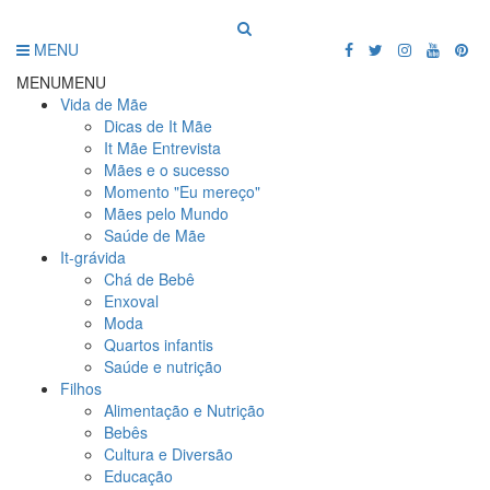
MENU
MENU
MENU
Vida de Mãe
Dicas de It Mãe
It Mãe Entrevista
Mães e o sucesso
Momento "Eu mereço"
Mães pelo Mundo
Saúde de Mãe
It-grávida
Chá de Bebê
Enxoval
Moda
Quartos infantis
Saúde e nutrição
Filhos
Alimentação e Nutrição
Bebês
Cultura e Diversão
Educação