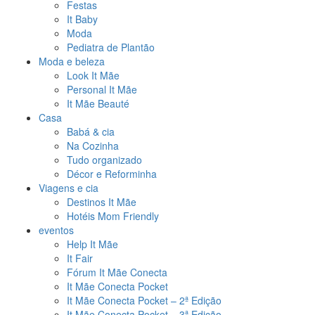
Festas
It Baby
Moda
Pediatra de Plantão
Moda e beleza
Look It Mãe
Personal It Mãe
It Mãe Beauté
Casa
Babá & cia
Na Cozinha
Tudo organizado
Décor e Reforminha
Viagens e cia
Destinos It Mãe
Hotéis Mom Friendly
eventos
Help It Mãe
It Fair
Fórum It Mãe Conecta
It Mãe Conecta Pocket
It Mãe Conecta Pocket – 2ª Edição
It Mãe Conecta Pocket – 3ª Edição