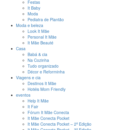
Festas
It Baby
Moda
Pediatra de Plantão
Moda e beleza
Look It Mãe
Personal It Mãe
It Mãe Beauté
Casa
Babá & cia
Na Cozinha
Tudo organizado
Décor e Reforminha
Viagens e cia
Destinos It Mãe
Hotéis Mom Friendly
eventos
Help It Mãe
It Fair
Fórum It Mãe Conecta
It Mãe Conecta Pocket
It Mãe Conecta Pocket – 2ª Edição
It Mãe Conecta Pocket – 3ª Edição