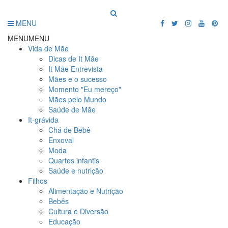
MENU
MENU
MENU
Vida de Mãe
Dicas de It Mãe
It Mãe Entrevista
Mães e o sucesso
Momento "Eu mereço"
Mães pelo Mundo
Saúde de Mãe
It-grávida
Chá de Bebê
Enxoval
Moda
Quartos infantis
Saúde e nutrição
Filhos
Alimentação e Nutrição
Bebês
Cultura e Diversão
Educação