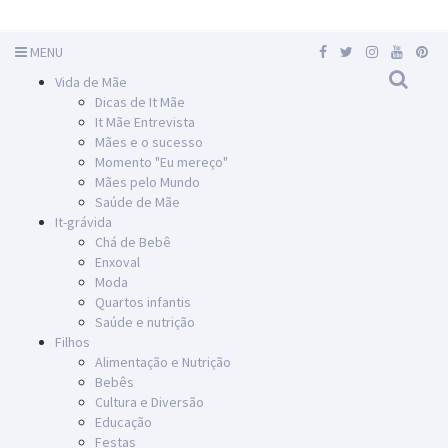
MENU
Vida de Mãe
Dicas de It Mãe
It Mãe Entrevista
Mães e o sucesso
Momento "Eu mereço"
Mães pelo Mundo
Saúde de Mãe
It-grávida
Chá de Bebê
Enxoval
Moda
Quartos infantis
Saúde e nutrição
Filhos
Alimentação e Nutrição
Bebês
Cultura e Diversão
Educação
Festas