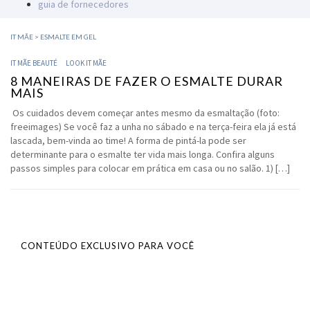
guia de fornecedores
IT MÃE
>
ESMALTE EM GEL
IT MÃE BEAUTÉ
LOOK IT MÃE
8 MANEIRAS DE FAZER O ESMALTE DURAR
MAIS
Os cuidados devem começar antes mesmo da esmaltação (foto:
freeimages) Se você faz a unha no sábado e na terça-feira ela já está
lascada, bem-vinda ao time! A forma de pintá-la pode ser
determinante para o esmalte ter vida mais longa. Confira alguns
passos simples para colocar em prática em casa ou no salão. 1) […]
CONTEÚDO EXCLUSIVO PARA VOCÊ