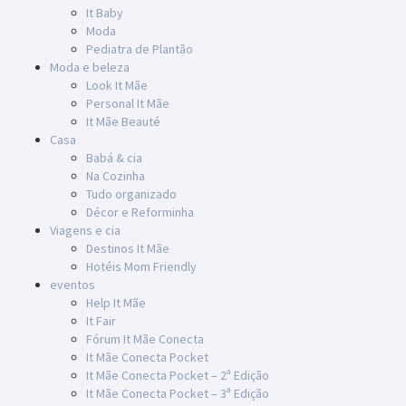
It Baby
Moda
Pediatra de Plantão
Moda e beleza
Look It Mãe
Personal It Mãe
It Mãe Beauté
Casa
Babá & cia
Na Cozinha
Tudo organizado
Décor e Reforminha
Viagens e cia
Destinos It Mãe
Hotéis Mom Friendly
eventos
Help It Mãe
It Fair
Fórum It Mãe Conecta
It Mãe Conecta Pocket
It Mãe Conecta Pocket – 2ª Edição
It Mãe Conecta Pocket – 3ª Edição