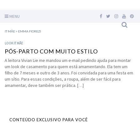
MENU
IT MÃE
>
EMMA FIOREZI
LOOK IT MÃE
PÓS-PARTO COM MUITO ESTILO
A leitora Vivian Lie me mandou um e-mail pedindo ajuda para montar
um look de casamento para quem está amamentando. Ela tem um
filho de 7 meses e outro de 3 anos. Foi convidada para uma festa em
um sítio. Para essas condições, a roupa, além de ser fácil para
amamentar, deve também ser prática. […]
CONTEÚDO EXCLUSIVO PARA VOCÊ