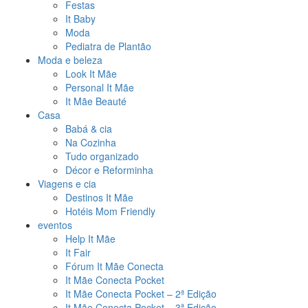
Festas
It Baby
Moda
Pediatra de Plantão
Moda e beleza
Look It Mãe
Personal It Mãe
It Mãe Beauté
Casa
Babá & cia
Na Cozinha
Tudo organizado
Décor e Reforminha
Viagens e cia
Destinos It Mãe
Hotéis Mom Friendly
eventos
Help It Mãe
It Fair
Fórum It Mãe Conecta
It Mãe Conecta Pocket
It Mãe Conecta Pocket – 2ª Edição
It Mãe Conecta Pocket – 3ª Edição