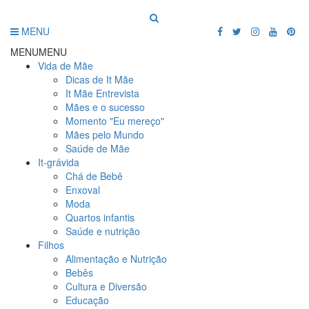
MENU
MENU
MENU
Vida de Mãe
Dicas de It Mãe
It Mãe Entrevista
Mães e o sucesso
Momento "Eu mereço"
Mães pelo Mundo
Saúde de Mãe
It-grávida
Chá de Bebê
Enxoval
Moda
Quartos infantis
Saúde e nutrição
Filhos
Alimentação e Nutrição
Bebês
Cultura e Diversão
Educação