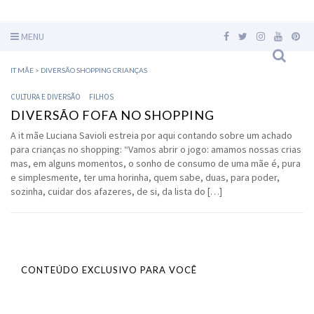
MENU
IT MÃE
>
DIVERSÃO SHOPPING CRIANÇAS
CULTURA E DIVERSÃO
FILHOS
DIVERSÃO FOFA NO SHOPPING
A it mãe Luciana Savioli estreia por aqui contando sobre um achado
para crianças no shopping: “Vamos abrir o jogo: amamos nossas crias
mas, em alguns momentos, o sonho de consumo de uma mãe é, pura
e simplesmente, ter uma horinha, quem sabe, duas, para poder,
sozinha, cuidar dos afazeres, de si, da lista do […]
CONTEÚDO EXCLUSIVO PARA VOCÊ