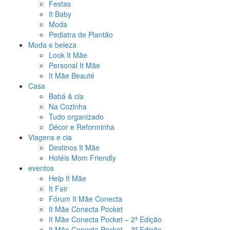
Festas
It Baby
Moda
Pediatra de Plantão
Moda e beleza
Look It Mãe
Personal It Mãe
It Mãe Beauté
Casa
Babá & cia
Na Cozinha
Tudo organizado
Décor e Reforminha
Viagens e cia
Destinos It Mãe
Hotéis Mom Friendly
eventos
Help It Mãe
It Fair
Fórum It Mãe Conecta
It Mãe Conecta Pocket
It Mãe Conecta Pocket – 2ª Edição
It Mãe Conecta Pocket – 3ª Edição