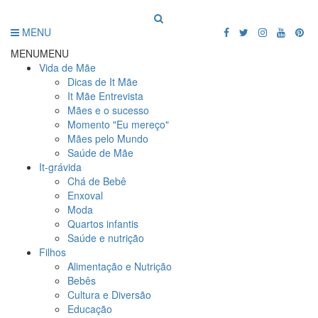
MENU
MENU
MENU
Vida de Mãe
Dicas de It Mãe
It Mãe Entrevista
Mães e o sucesso
Momento "Eu mereço"
Mães pelo Mundo
Saúde de Mãe
It-grávida
Chá de Bebê
Enxoval
Moda
Quartos infantis
Saúde e nutrição
Filhos
Alimentação e Nutrição
Bebês
Cultura e Diversão
Educação