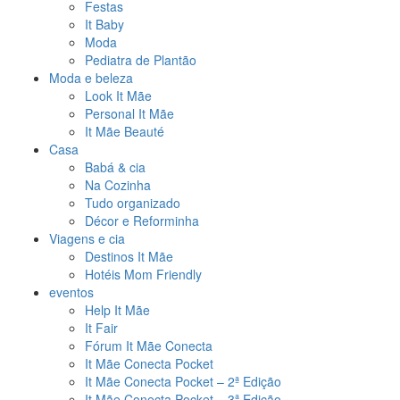
Festas
It Baby
Moda
Pediatra de Plantão
Moda e beleza
Look It Mãe
Personal It Mãe
It Mãe Beauté
Casa
Babá & cia
Na Cozinha
Tudo organizado
Décor e Reforminha
Viagens e cia
Destinos It Mãe
Hotéis Mom Friendly
eventos
Help It Mãe
It Fair
Fórum It Mãe Conecta
It Mãe Conecta Pocket
It Mãe Conecta Pocket – 2ª Edição
It Mãe Conecta Pocket – 3ª Edição