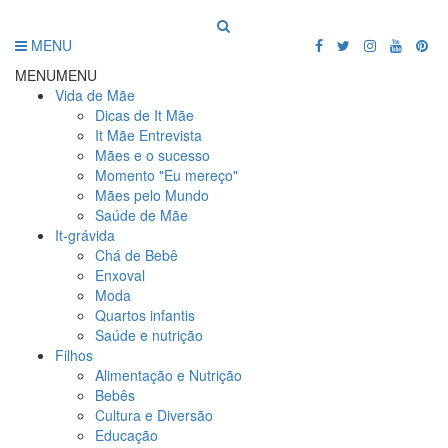
MENU
MENU
MENU
Vida de Mãe
Dicas de It Mãe
It Mãe Entrevista
Mães e o sucesso
Momento "Eu mereço"
Mães pelo Mundo
Saúde de Mãe
It-grávida
Chá de Bebê
Enxoval
Moda
Quartos infantis
Saúde e nutrição
Filhos
Alimentação e Nutrição
Bebês
Cultura e Diversão
Educação