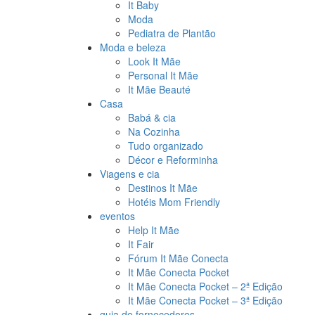
It Baby
Moda
Pediatra de Plantão
Moda e beleza
Look It Mãe
Personal It Mãe
It Mãe Beauté
Casa
Babá & cia
Na Cozinha
Tudo organizado
Décor e Reforminha
Viagens e cia
Destinos It Mãe
Hotéis Mom Friendly
eventos
Help It Mãe
It Fair
Fórum It Mãe Conecta
It Mãe Conecta Pocket
It Mãe Conecta Pocket – 2ª Edição
It Mãe Conecta Pocket – 3ª Edição
guia de fornecedores