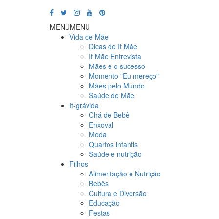
MENU
MENU
Vida de Mãe
Dicas de It Mãe
It Mãe Entrevista
Mães e o sucesso
Momento "Eu mereço"
Mães pelo Mundo
Saúde de Mãe
It-grávida
Chá de Bebê
Enxoval
Moda
Quartos infantis
Saúde e nutrição
Filhos
Alimentação e Nutrição
Bebês
Cultura e Diversão
Educação
Festas