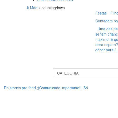
It Mãe
>
countingdown
Festas
Filh
Contagem reg
Uma das part
se tem crian
máximo. E que
essa espera
décor para [
Do stories pro feed ;)Comunicado importante!!! Só