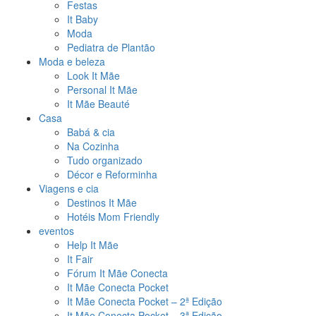
Festas
It Baby
Moda
Pediatra de Plantão
Moda e beleza
Look It Mãe
Personal It Mãe
It Mãe Beauté
Casa
Babá & cia
Na Cozinha
Tudo organizado
Décor e Reforminha
Viagens e cia
Destinos It Mãe
Hotéis Mom Friendly
eventos
Help It Mãe
It Fair
Fórum It Mãe Conecta
It Mãe Conecta Pocket
It Mãe Conecta Pocket – 2ª Edição
It Mãe Conecta Pocket – 3ª Edição