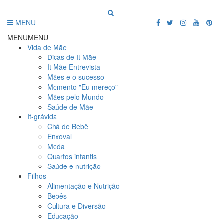
MENU
MENU
MENU
Vida de Mãe
Dicas de It Mãe
It Mãe Entrevista
Mães e o sucesso
Momento "Eu mereço"
Mães pelo Mundo
Saúde de Mãe
It-grávida
Chá de Bebê
Enxoval
Moda
Quartos infantis
Saúde e nutrição
Filhos
Alimentação e Nutrição
Bebês
Cultura e Diversão
Educação