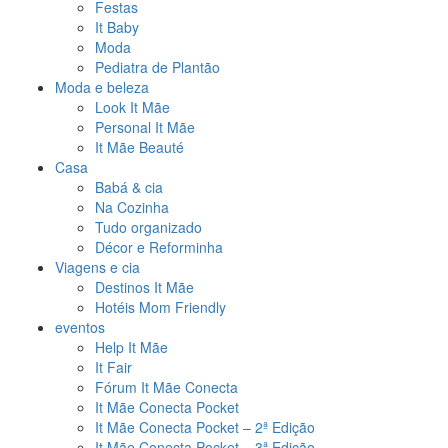
Festas
It Baby
Moda
Pediatra de Plantão
Moda e beleza
Look It Mãe
Personal It Mãe
It Mãe Beauté
Casa
Babá & cia
Na Cozinha
Tudo organizado
Décor e Reforminha
Viagens e cia
Destinos It Mãe
Hotéis Mom Friendly
eventos
Help It Mãe
It Fair
Fórum It Mãe Conecta
It Mãe Conecta Pocket
It Mãe Conecta Pocket – 2ª Edição
It Mãe Conecta Pocket – 3ª Edição