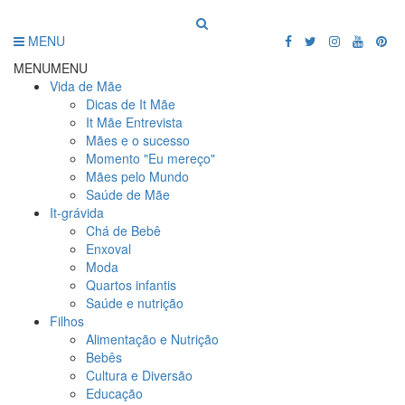
MENU
MENU
MENU
Vida de Mãe
Dicas de It Mãe
It Mãe Entrevista
Mães e o sucesso
Momento "Eu mereço"
Mães pelo Mundo
Saúde de Mãe
It-grávida
Chá de Bebê
Enxoval
Moda
Quartos infantis
Saúde e nutrição
Filhos
Alimentação e Nutrição
Bebês
Cultura e Diversão
Educação