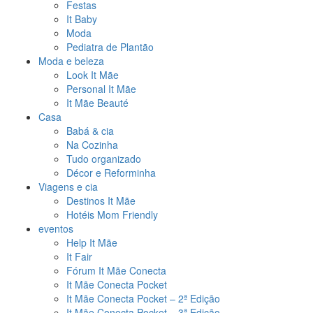
Festas
It Baby
Moda
Pediatra de Plantão
Moda e beleza
Look It Mãe
Personal It Mãe
It Mãe Beauté
Casa
Babá & cia
Na Cozinha
Tudo organizado
Décor e Reforminha
Viagens e cia
Destinos It Mãe
Hotéis Mom Friendly
eventos
Help It Mãe
It Fair
Fórum It Mãe Conecta
It Mãe Conecta Pocket
It Mãe Conecta Pocket – 2ª Edição
It Mãe Conecta Pocket – 3ª Edição