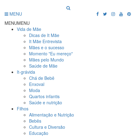
MENU
MENU
MENU
Vida de Mãe
Dicas de It Mãe
It Mãe Entrevista
Mães e o sucesso
Momento "Eu mereço"
Mães pelo Mundo
Saúde de Mãe
It-grávida
Chá de Bebê
Enxoval
Moda
Quartos infantis
Saúde e nutrição
Filhos
Alimentação e Nutrição
Bebês
Cultura e Diversão
Educação