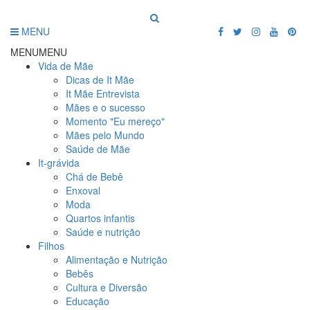
MENU
MENU
MENU
Vida de Mãe
Dicas de It Mãe
It Mãe Entrevista
Mães e o sucesso
Momento "Eu mereço"
Mães pelo Mundo
Saúde de Mãe
It-grávida
Chá de Bebê
Enxoval
Moda
Quartos infantis
Saúde e nutrição
Filhos
Alimentação e Nutrição
Bebês
Cultura e Diversão
Educação