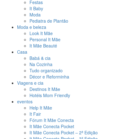
Festas
It Baby
Moda
Pediatra de Plantão
Moda e beleza
Look It Mãe
Personal It Mãe
It Mãe Beauté
Casa
Babá & cia
Na Cozinha
Tudo organizado
Décor e Reforminha
Viagens e cia
Destinos It Mãe
Hotéis Mom Friendly
eventos
Help It Mãe
It Fair
Fórum It Mãe Conecta
It Mãe Conecta Pocket
It Mãe Conecta Pocket – 2ª Edição
It Mãe Conecta Pocket – 3ª Edição