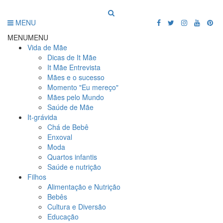
MENU
MENU
MENU
Vida de Mãe
Dicas de It Mãe
It Mãe Entrevista
Mães e o sucesso
Momento "Eu mereço"
Mães pelo Mundo
Saúde de Mãe
It-grávida
Chá de Bebê
Enxoval
Moda
Quartos infantis
Saúde e nutrição
Filhos
Alimentação e Nutrição
Bebês
Cultura e Diversão
Educação