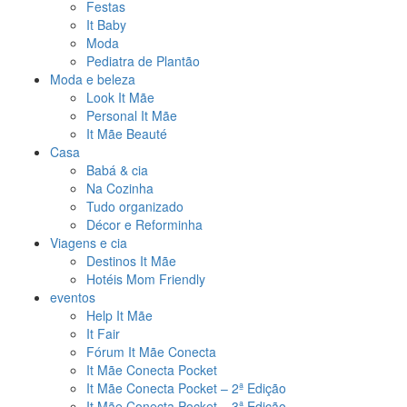
Festas
It Baby
Moda
Pediatra de Plantão
Moda e beleza
Look It Mãe
Personal It Mãe
It Mãe Beauté
Casa
Babá & cia
Na Cozinha
Tudo organizado
Décor e Reforminha
Viagens e cia
Destinos It Mãe
Hotéis Mom Friendly
eventos
Help It Mãe
It Fair
Fórum It Mãe Conecta
It Mãe Conecta Pocket
It Mãe Conecta Pocket – 2ª Edição
It Mãe Conecta Pocket – 3ª Edição