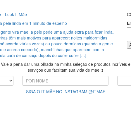
é
Look It Mãe
C
a pele linda em 1 minuto de espelho
E
gente vira mãe, a pele pede uma ajuda extra para ficar linda.
heiras têm mais motivos para aparecer: noites maldormidas
bê acorda várias vezes) ou pouco dormidas (quando a gente
e e acorda ceeeedo), manchinhas que aparecem com a
ela cara de cansaço depois do corre-corre […]
Vale a pena dar uma olhada na minha seleção de produtos incríveis e
serviços que facilitam sua vida de mãe ;)
SIGA O IT MÃE NO INSTAGRAM @ITMAE