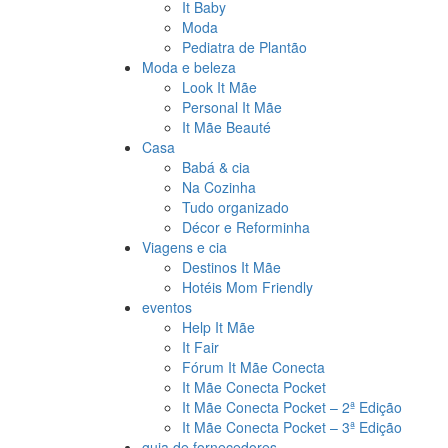
It Baby
Moda
Pediatra de Plantão
Moda e beleza
Look It Mãe
Personal It Mãe
It Mãe Beauté
Casa
Babá & cia
Na Cozinha
Tudo organizado
Décor e Reforminha
Viagens e cia
Destinos It Mãe
Hotéis Mom Friendly
eventos
Help It Mãe
It Fair
Fórum It Mãe Conecta
It Mãe Conecta Pocket
It Mãe Conecta Pocket – 2ª Edição
It Mãe Conecta Pocket – 3ª Edição
guia de fornecedores