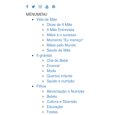
MENU
MENU
Vida de Mãe
Dicas de It Mãe
It Mãe Entrevista
Mães e o sucesso
Momento "Eu mereço"
Mães pelo Mundo
Saúde de Mãe
It-grávida
Chá de Bebê
Enxoval
Moda
Quartos infantis
Saúde e nutrição
Filhos
Alimentação e Nutrição
Bebês
Cultura e Diversão
Educação
Festas