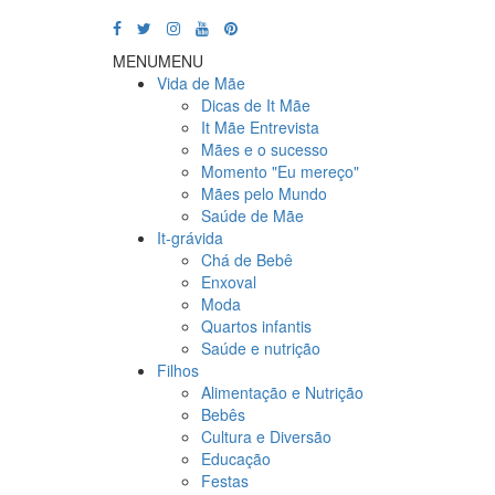
MENU
MENU
Vida de Mãe
Dicas de It Mãe
It Mãe Entrevista
Mães e o sucesso
Momento "Eu mereço"
Mães pelo Mundo
Saúde de Mãe
It-grávida
Chá de Bebê
Enxoval
Moda
Quartos infantis
Saúde e nutrição
Filhos
Alimentação e Nutrição
Bebês
Cultura e Diversão
Educação
Festas