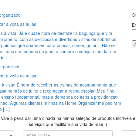
organizado
C
r a volta às aulas
E
as à vista! Já é quase hora de desfazer a bagunça que vira
 janeiro, com as deliciosas e divertidas visitas de sobrinhos,
miguinhos que aparecem para brincar, comer, gritar… Não sei
ês, mas em meados de janeiro sempre começa a me dar um
 de […]
organizado
r a volta às aulas
s à vista! É hora de recolher as tralhas do acampamento que
asa no mês de julho e recomeçar a rotina escolar. Meu filho
o ensino fundamental, mas a demanda de itens a providenciar
 não. Algumas clientes minhas na Home Organizer me pediram
so […]
Vale a pena dar uma olhada na minha seleção de produtos incríveis e
serviços que facilitam sua vida de mãe ;)