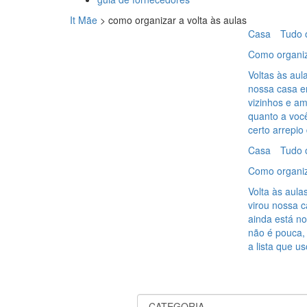
It Mãe
>
como organizar a volta às aulas
Casa
Tudo 
Como organiza
Voltas às aul
nossa casa em
vizinhos e a
quanto a voc
certo arrepio
Casa
Tudo 
Como organiza
Volta às aula
virou nossa c
ainda está n
não é pouca,
a lista que u