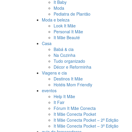
It Baby
Moda
Pediatra de Plantão
Moda e beleza
Look It Mãe
Personal It Mãe
It Mãe Beauté
Casa
Babá & cia
Na Cozinha
Tudo organizado
Décor e Reforminha
Viagens e cia
Destinos It Mãe
Hotéis Mom Friendly
eventos
Help It Mãe
It Fair
Fórum It Mãe Conecta
It Mãe Conecta Pocket
It Mãe Conecta Pocket – 2ª Edição
It Mãe Conecta Pocket – 3ª Edição
guia de fornecedores