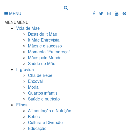
MENU
MENU
MENU
Vida de Mãe
Dicas de It Mãe
It Mãe Entrevista
Mães e o sucesso
Momento "Eu mereço"
Mães pelo Mundo
Saúde de Mãe
It-grávida
Chá de Bebê
Enxoval
Moda
Quartos infantis
Saúde e nutrição
Filhos
Alimentação e Nutrição
Bebês
Cultura e Diversão
Educação