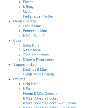
Festas
It Baby
Moda
Pediatra de Plantão
Moda e beleza
Look It Mãe
Personal It Mãe
It Mãe Beauté
Casa
Babá & cia
Na Cozinha
Tudo organizado
Décor e Reforminha
Viagens e cia
Destinos It Mãe
Hotéis Mom Friendly
eventos
Help It Mãe
It Fair
Fórum It Mãe Conecta
It Mãe Conecta Pocket
It Mãe Conecta Pocket – 2ª Edição
It Mãe Conecta Pocket – 3ª Edição