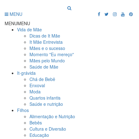
MENU
MENU
MENU
Vida de Mãe
Dicas de It Mãe
It Mãe Entrevista
Mães e o sucesso
Momento "Eu mereço"
Mães pelo Mundo
Saúde de Mãe
It-grávida
Chá de Bebê
Enxoval
Moda
Quartos infantis
Saúde e nutrição
Filhos
Alimentação e Nutrição
Bebês
Cultura e Diversão
Educação