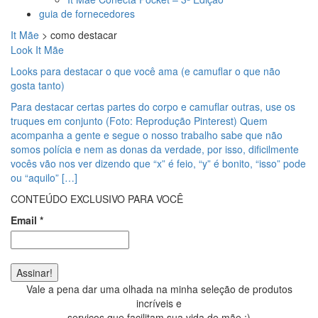
guia de fornecedores
It Mãe
>
como destacar
Look It Mãe
Looks para destacar o que você ama (e camuflar o que não
gosta tanto)
Para destacar certas partes do corpo e camuflar outras, use os
truques em conjunto (Foto: Reprodução Pinterest) Quem
acompanha a gente e segue o nosso trabalho sabe que não
somos polícia e nem as donas da verdade, por isso, dificilmente
vocês vão nos ver dizendo que “x” é feio, “y” é bonito, “isso” pode
ou “aquilo” […]
CONTEÚDO EXCLUSIVO PARA VOCÊ
Email
*
Vale a pena dar uma olhada na minha seleção de produtos
incríveis e
serviços que facilitam sua vida de mãe ;)