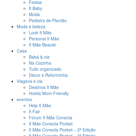
Festas
It Baby
Moda
Pediatra de Plantão
Moda e beleza
Look It Mãe
Personal It Mãe
It Mãe Beauté
Casa
Babá & cia
Na Cozinha
Tudo organizado
Décor e Reforminha
Viagens e cia
Destinos It Mãe
Hotéis Mom Friendly
eventos
Help It Mãe
It Fair
Fórum It Mãe Conecta
It Mãe Conecta Pocket
It Mãe Conecta Pocket – 2ª Edição
It Mãe Conecta Pocket – 3ª Edição