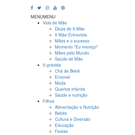
MENU
MENU
Vida de Mãe
Dicas de It Mãe
It Mãe Entrevista
Mães e o sucesso
Momento "Eu mereço"
Mães pelo Mundo
Saúde de Mãe
It-grávida
Chá de Bebê
Enxoval
Moda
Quartos infantis
Saúde e nutrição
Filhos
Alimentação e Nutrição
Bebês
Cultura e Diversão
Educação
Festas