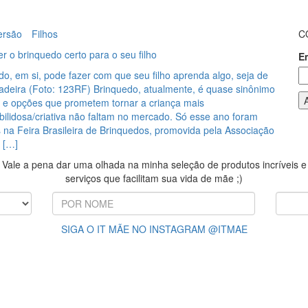
ersão
Filhos
C
 o brinquedo certo para o seu filho
E
o, em si, pode fazer com que seu filho aprenda algo, seja de
madeira (Foto: 123RF) Brinquedo, atualmente, é quase sinônimo
– e opções que prometem tornar a criança mais
abilidosa/criativa não faltam no mercado. Só esse ano foram
 na Feira Brasileira de Brinquedos, promovida pela Associação
s […]
Vale a pena dar uma olhada na minha seleção de produtos incríveis e
serviços que facilitam sua vida de mãe ;)
SIGA O IT MÃE NO INSTAGRAM @ITMAE