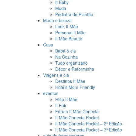
It Baby
Moda
Pediatra de Plantão
Moda e beleza
Look It Mãe
Personal It Mãe
It Mãe Beauté
Casa
Babá & cia
Na Cozinha
Tudo organizado
Décor e Reforminha
Viagens e cia
Destinos It Mãe
Hotéis Mom Friendly
eventos
Help It Mãe
It Fair
Fórum It Mãe Conecta
It Mãe Conecta Pocket
It Mãe Conecta Pocket – 2ª Edição
It Mãe Conecta Pocket – 3ª Edição
guia de fornecedores