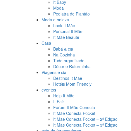
It Baby
Moda
Pediatra de Plantão
Moda e beleza
Look It Mãe
Personal It Mãe
It Mãe Beauté
Casa
Babá & cia
Na Cozinha
Tudo organizado
Décor e Reforminha
Viagens e cia
Destinos It Mãe
Hotéis Mom Friendly
eventos
Help It Mãe
It Fair
Fórum It Mãe Conecta
It Mãe Conecta Pocket
It Mãe Conecta Pocket – 2ª Edição
It Mãe Conecta Pocket – 3ª Edição
guia de fornecedores