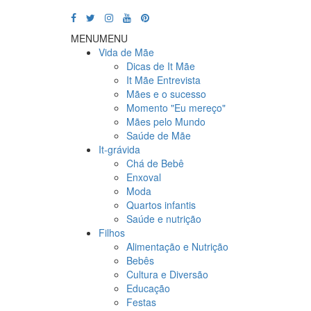
MENU
MENU
Vida de Mãe
Dicas de It Mãe
It Mãe Entrevista
Mães e o sucesso
Momento "Eu mereço"
Mães pelo Mundo
Saúde de Mãe
It-grávida
Chá de Bebê
Enxoval
Moda
Quartos infantis
Saúde e nutrição
Filhos
Alimentação e Nutrição
Bebês
Cultura e Diversão
Educação
Festas