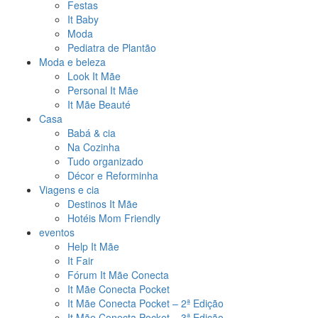
Festas
It Baby
Moda
Pediatra de Plantão
Moda e beleza
Look It Mãe
Personal It Mãe
It Mãe Beauté
Casa
Babá & cia
Na Cozinha
Tudo organizado
Décor e Reforminha
Viagens e cia
Destinos It Mãe
Hotéis Mom Friendly
eventos
Help It Mãe
It Fair
Fórum It Mãe Conecta
It Mãe Conecta Pocket
It Mãe Conecta Pocket – 2ª Edição
It Mãe Conecta Pocket – 3ª Edição