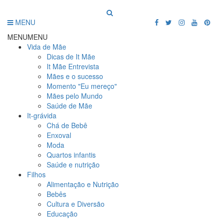
MENU
MENU
MENU
Vida de Mãe
Dicas de It Mãe
It Mãe Entrevista
Mães e o sucesso
Momento "Eu mereço"
Mães pelo Mundo
Saúde de Mãe
It-grávida
Chá de Bebê
Enxoval
Moda
Quartos infantis
Saúde e nutrição
Filhos
Alimentação e Nutrição
Bebês
Cultura e Diversão
Educação