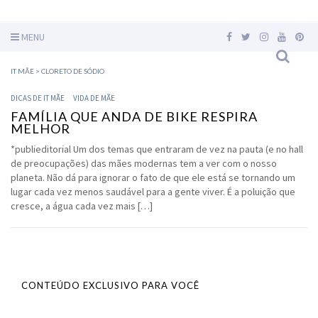
MENU
IT MÃE
>
CLORETO DE SÓDIO
DICAS DE IT MÃE
VIDA DE MÃE
FAMÍLIA QUE ANDA DE BIKE RESPIRA
MELHOR
*publieditorial Um dos temas que entraram de vez na pauta (e no hall
de preocupações) das mães modernas tem a ver com o nosso
planeta. Não dá para ignorar o fato de que ele está se tornando um
lugar cada vez menos saudável para a gente viver. É a poluição que
cresce, a água cada vez mais […]
CONTEÚDO EXCLUSIVO PARA VOCÊ