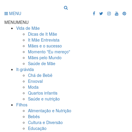
MENU
MENU
MENU
Vida de Mãe
Dicas de It Mãe
It Mãe Entrevista
Mães e o sucesso
Momento "Eu mereço"
Mães pelo Mundo
Saúde de Mãe
It-grávida
Chá de Bebê
Enxoval
Moda
Quartos infantis
Saúde e nutrição
Filhos
Alimentação e Nutrição
Bebês
Cultura e Diversão
Educação