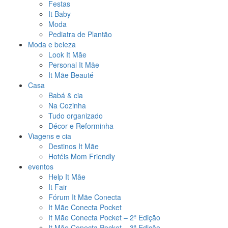
Festas
It Baby
Moda
Pediatra de Plantão
Moda e beleza
Look It Mãe
Personal It Mãe
It Mãe Beauté
Casa
Babá & cia
Na Cozinha
Tudo organizado
Décor e Reforminha
Viagens e cia
Destinos It Mãe
Hotéis Mom Friendly
eventos
Help It Mãe
It Fair
Fórum It Mãe Conecta
It Mãe Conecta Pocket
It Mãe Conecta Pocket – 2ª Edição
It Mãe Conecta Pocket – 3ª Edição