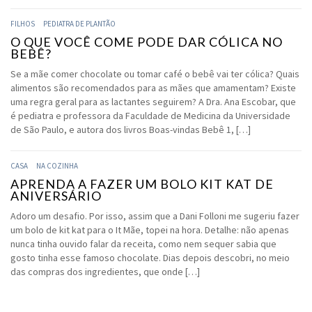
FILHOS
PEDIATRA DE PLANTÃO
O QUE VOCÊ COME PODE DAR CÓLICA NO
BEBÊ?
Se a mãe comer chocolate ou tomar café o bebê vai ter cólica? Quais
alimentos são recomendados para as mães que amamentam? Existe
uma regra geral para as lactantes seguirem? A Dra. Ana Escobar, que
é pediatra e professora da Faculdade de Medicina da Universidade
de São Paulo, e autora dos livros Boas-vindas Bebê 1, […]
CASA
NA COZINHA
APRENDA A FAZER UM BOLO KIT KAT DE
ANIVERSÁRIO
Adoro um desafio. Por isso, assim que a Dani Folloni me sugeriu fazer
um bolo de kit kat para o It Mãe, topei na hora. Detalhe: não apenas
nunca tinha ouvido falar da receita, como nem sequer sabia que
gosto tinha esse famoso chocolate. Dias depois descobri, no meio
das compras dos ingredientes, que onde […]