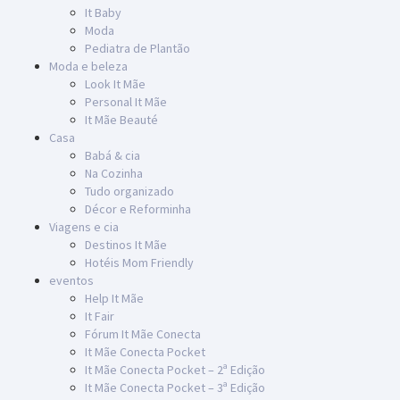
It Baby
Moda
Pediatra de Plantão
Moda e beleza
Look It Mãe
Personal It Mãe
It Mãe Beauté
Casa
Babá & cia
Na Cozinha
Tudo organizado
Décor e Reforminha
Viagens e cia
Destinos It Mãe
Hotéis Mom Friendly
eventos
Help It Mãe
It Fair
Fórum It Mãe Conecta
It Mãe Conecta Pocket
It Mãe Conecta Pocket – 2ª Edição
It Mãe Conecta Pocket – 3ª Edição