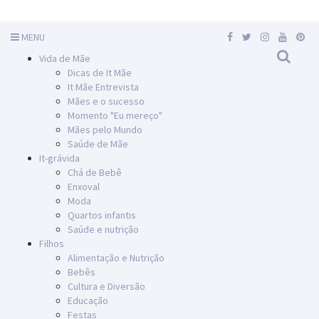
MENU
Vida de Mãe
Dicas de It Mãe
It Mãe Entrevista
Mães e o sucesso
Momento "Eu mereço"
Mães pelo Mundo
Saúde de Mãe
It-grávida
Chá de Bebê
Enxoval
Moda
Quartos infantis
Saúde e nutrição
Filhos
Alimentação e Nutrição
Bebês
Cultura e Diversão
Educação
Festas