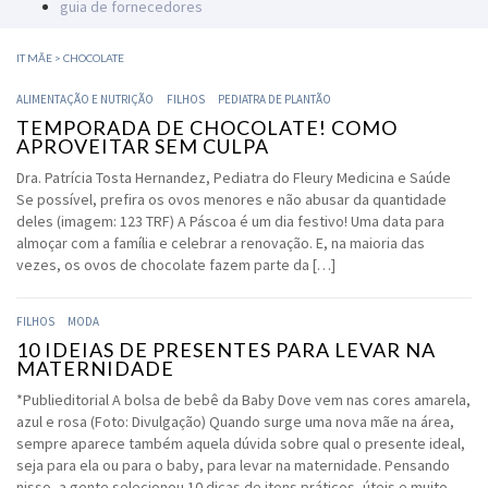
guia de fornecedores
IT MÃE
>
CHOCOLATE
ALIMENTAÇÃO E NUTRIÇÃO
FILHOS
PEDIATRA DE PLANTÃO
TEMPORADA DE CHOCOLATE! COMO
APROVEITAR SEM CULPA
Dra. Patrícia Tosta Hernandez, Pediatra do Fleury Medicina e Saúde
Se possível, prefira os ovos menores e não abusar da quantidade
deles (imagem: 123 TRF) A Páscoa é um dia festivo! Uma data para
almoçar com a família e celebrar a renovação. E, na maioria das
vezes, os ovos de chocolate fazem parte da […]
FILHOS
MODA
10 IDEIAS DE PRESENTES PARA LEVAR NA
MATERNIDADE
*Publieditorial A bolsa de bebê da Baby Dove vem nas cores amarela,
azul e rosa (Foto: Divulgação) Quando surge uma nova mãe na área,
sempre aparece também aquela dúvida sobre qual o presente ideal,
seja para ela ou para o baby, para levar na maternidade. Pensando
nisso, a gente selecionou 10 dicas de itens práticos, úteis e muito