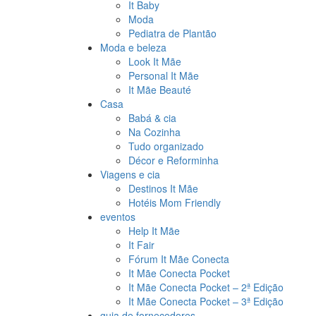
It Baby
Moda
Pediatra de Plantão
Moda e beleza
Look It Mãe
Personal It Mãe
It Mãe Beauté
Casa
Babá & cia
Na Cozinha
Tudo organizado
Décor e Reforminha
Viagens e cia
Destinos It Mãe
Hotéis Mom Friendly
eventos
Help It Mãe
It Fair
Fórum It Mãe Conecta
It Mãe Conecta Pocket
It Mãe Conecta Pocket – 2ª Edição
It Mãe Conecta Pocket – 3ª Edição
guia de fornecedores