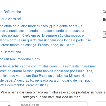
 e Reforminha
C
arto clássico!
E
a onda de quarto moderninhos (que a gente adora), a
ássica nunca sai de moda – e acaba sendo uma ousadia
rimeiro porque móveis em estilo sempre são charmosos e
epois porque um quarto clássico tem vida longa e pode ir se
crescimento da criança. Branco, bege, azul claro, […]
 e Reforminha
bê Missoni: moderno e chic
e bebê sofisticado e com muitas cores. É assim esta novíssima
posta de quarto Missoni para babies idealizado por Paula Dias,
as, loja que vende em São Paulo os tecidos da Missoni Home
 de bebê. A decoração, pensada para um quarto de menina,
ortes dos tecidos, característica […]
Vale a pena dar uma olhada na minha seleção de produtos incríveis e
serviços que facilitam sua vida de mãe ;)