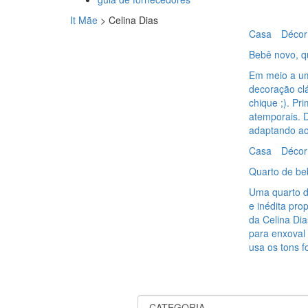
It Mãe
>
Celina Dias
Casa
Décor
Bebê novo, qu
Em meio a um
decoração cl
chique ;). P
atemporais. D
adaptando ao 
Casa
Décor
Quarto de be
Uma quarto d
e inédita pro
da Celina Di
para enxoval
usa os tons f