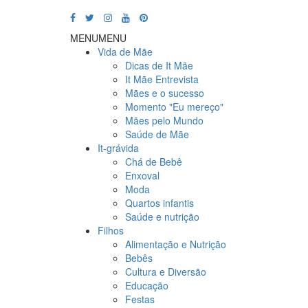
MENU
MENU
Vida de Mãe
Dicas de It Mãe
It Mãe Entrevista
Mães e o sucesso
Momento "Eu mereço"
Mães pelo Mundo
Saúde de Mãe
It-grávida
Chá de Bebê
Enxoval
Moda
Quartos infantis
Saúde e nutrição
Filhos
Alimentação e Nutrição
Bebês
Cultura e Diversão
Educação
Festas