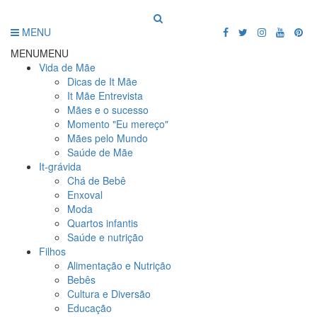
MENU
MENU
MENU
Vida de Mãe
Dicas de It Mãe
It Mãe Entrevista
Mães e o sucesso
Momento "Eu mereço"
Mães pelo Mundo
Saúde de Mãe
It-grávida
Chá de Bebê
Enxoval
Moda
Quartos infantis
Saúde e nutrição
Filhos
Alimentação e Nutrição
Bebês
Cultura e Diversão
Educação