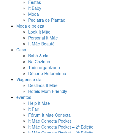
Festas
It Baby
Moda
Pediatra de Plantão
Moda e beleza
Look It Mãe
Personal It Mãe
It Mãe Beauté
Casa
Babá & cia
Na Cozinha
Tudo organizado
Décor e Reforminha
Viagens e cia
Destinos It Mãe
Hotéis Mom Friendly
eventos
Help It Mãe
It Fair
Fórum It Mãe Conecta
It Mãe Conecta Pocket
It Mãe Conecta Pocket – 2ª Edição
It Mãe Conecta Pocket – 3ª Edição