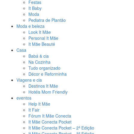
Festas
It Baby
Moda
Pediatra de Plantão
Moda e beleza
Look It Mãe
Personal It Mãe
It Mãe Beauté
Casa
Babá & cia
Na Cozinha
Tudo organizado
Décor e Reforminha
Viagens e cia
Destinos It Mãe
Hotéis Mom Friendly
eventos
Help It Mãe
It Fair
Fórum It Mãe Conecta
It Mãe Conecta Pocket
It Mãe Conecta Pocket – 2ª Edição
It Mãe Conecta Pocket – 3ª Edição