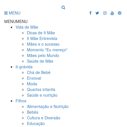
MENU
MENU
MENU
Vida de Mãe
Dicas de It Mãe
It Mãe Entrevista
Mães e o sucesso
Momento "Eu mereço"
Mães pelo Mundo
Saúde de Mãe
It-grávida
Chá de Bebê
Enxoval
Moda
Quartos infantis
Saúde e nutrição
Filhos
Alimentação e Nutrição
Bebês
Cultura e Diversão
Educação