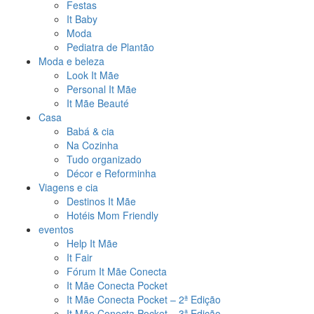
Festas
It Baby
Moda
Pediatra de Plantão
Moda e beleza
Look It Mãe
Personal It Mãe
It Mãe Beauté
Casa
Babá & cia
Na Cozinha
Tudo organizado
Décor e Reforminha
Viagens e cia
Destinos It Mãe
Hotéis Mom Friendly
eventos
Help It Mãe
It Fair
Fórum It Mãe Conecta
It Mãe Conecta Pocket
It Mãe Conecta Pocket – 2ª Edição
It Mãe Conecta Pocket – 3ª Edição