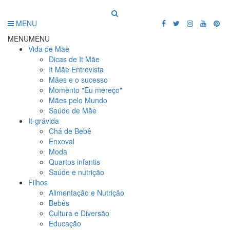
MENU
MENU
MENU
Vida de Mãe
Dicas de It Mãe
It Mãe Entrevista
Mães e o sucesso
Momento "Eu mereço"
Mães pelo Mundo
Saúde de Mãe
It-grávida
Chá de Bebê
Enxoval
Moda
Quartos infantis
Saúde e nutrição
Filhos
Alimentação e Nutrição
Bebês
Cultura e Diversão
Educação