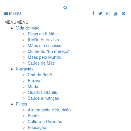
MENU
MENU
MENU
Vida de Mãe
Dicas de It Mãe
It Mãe Entrevista
Mães e o sucesso
Momento "Eu mereço"
Mães pelo Mundo
Saúde de Mãe
It-grávida
Chá de Bebê
Enxoval
Moda
Quartos infantis
Saúde e nutrição
Filhos
Alimentação e Nutrição
Bebês
Cultura e Diversão
Educação