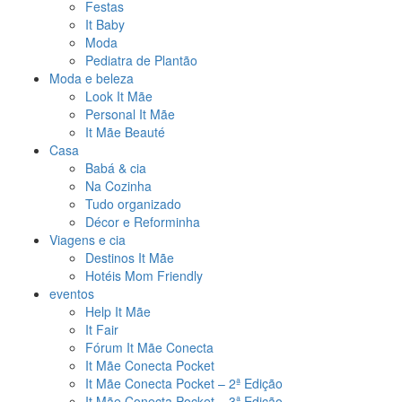
Festas
It Baby
Moda
Pediatra de Plantão
Moda e beleza
Look It Mãe
Personal It Mãe
It Mãe Beauté
Casa
Babá & cia
Na Cozinha
Tudo organizado
Décor e Reforminha
Viagens e cia
Destinos It Mãe
Hotéis Mom Friendly
eventos
Help It Mãe
It Fair
Fórum It Mãe Conecta
It Mãe Conecta Pocket
It Mãe Conecta Pocket – 2ª Edição
It Mãe Conecta Pocket – 3ª Edição