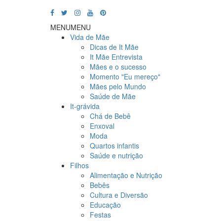
MENU
MENU
Vida de Mãe
Dicas de It Mãe
It Mãe Entrevista
Mães e o sucesso
Momento "Eu mereço"
Mães pelo Mundo
Saúde de Mãe
It-grávida
Chá de Bebê
Enxoval
Moda
Quartos infantis
Saúde e nutrição
Filhos
Alimentação e Nutrição
Bebês
Cultura e Diversão
Educação
Festas