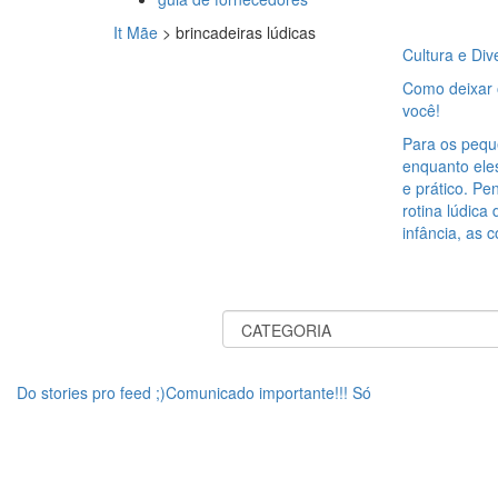
It Mãe
>
brincadeiras lúdicas
Cultura e Div
Como deixar o
você!
Para os peque
enquanto eles
e prático. P
rotina lúdica
infância, as 
Do stories pro feed ;)Comunicado importante!!! Só