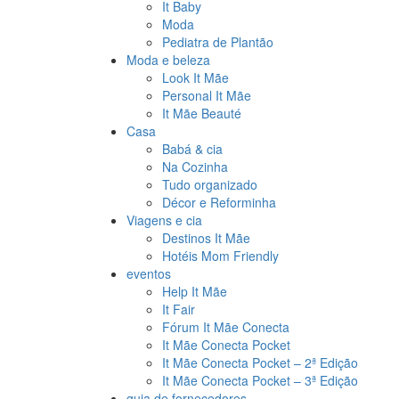
It Baby
Moda
Pediatra de Plantão
Moda e beleza
Look It Mãe
Personal It Mãe
It Mãe Beauté
Casa
Babá & cia
Na Cozinha
Tudo organizado
Décor e Reforminha
Viagens e cia
Destinos It Mãe
Hotéis Mom Friendly
eventos
Help It Mãe
It Fair
Fórum It Mãe Conecta
It Mãe Conecta Pocket
It Mãe Conecta Pocket – 2ª Edição
It Mãe Conecta Pocket – 3ª Edição
guia de fornecedores