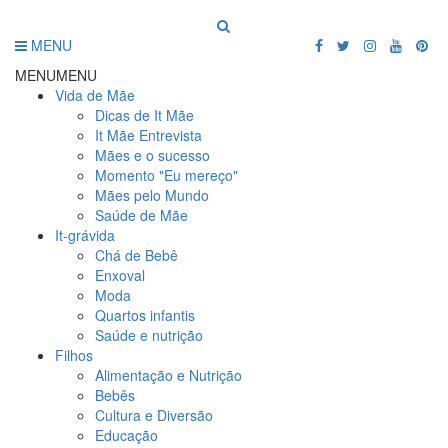
MENU
MENU
MENU
Vida de Mãe
Dicas de It Mãe
It Mãe Entrevista
Mães e o sucesso
Momento "Eu mereço"
Mães pelo Mundo
Saúde de Mãe
It-grávida
Chá de Bebê
Enxoval
Moda
Quartos infantis
Saúde e nutrição
Filhos
Alimentação e Nutrição
Bebês
Cultura e Diversão
Educação