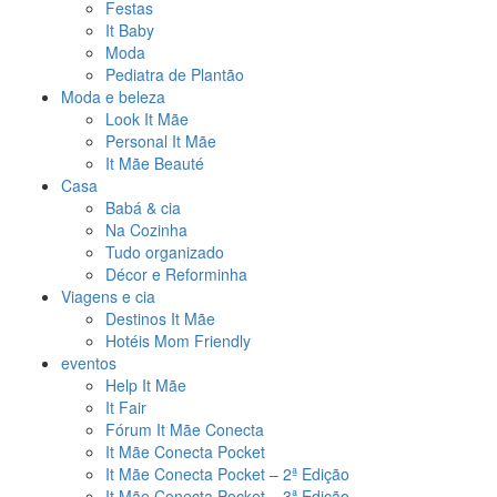
Festas
It Baby
Moda
Pediatra de Plantão
Moda e beleza
Look It Mãe
Personal It Mãe
It Mãe Beauté
Casa
Babá & cia
Na Cozinha
Tudo organizado
Décor e Reforminha
Viagens e cia
Destinos It Mãe
Hotéis Mom Friendly
eventos
Help It Mãe
It Fair
Fórum It Mãe Conecta
It Mãe Conecta Pocket
It Mãe Conecta Pocket – 2ª Edição
It Mãe Conecta Pocket – 3ª Edição