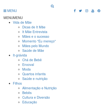
MENU
MENU
MENU
Vida de Mãe
Dicas de It Mãe
It Mãe Entrevista
Mães e o sucesso
Momento "Eu mereço"
Mães pelo Mundo
Saúde de Mãe
It-grávida
Chá de Bebê
Enxoval
Moda
Quartos infantis
Saúde e nutrição
Filhos
Alimentação e Nutrição
Bebês
Cultura e Diversão
Educação