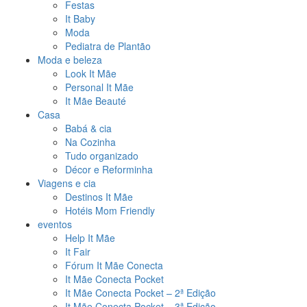
Festas
It Baby
Moda
Pediatra de Plantão
Moda e beleza
Look It Mãe
Personal It Mãe
It Mãe Beauté
Casa
Babá & cia
Na Cozinha
Tudo organizado
Décor e Reforminha
Viagens e cia
Destinos It Mãe
Hotéis Mom Friendly
eventos
Help It Mãe
It Fair
Fórum It Mãe Conecta
It Mãe Conecta Pocket
It Mãe Conecta Pocket – 2ª Edição
It Mãe Conecta Pocket – 3ª Edição