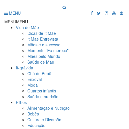
MENU
MENU
MENU
Vida de Mãe
Dicas de It Mãe
It Mãe Entrevista
Mães e o sucesso
Momento "Eu mereço"
Mães pelo Mundo
Saúde de Mãe
It-grávida
Chá de Bebê
Enxoval
Moda
Quartos infantis
Saúde e nutrição
Filhos
Alimentação e Nutrição
Bebês
Cultura e Diversão
Educação