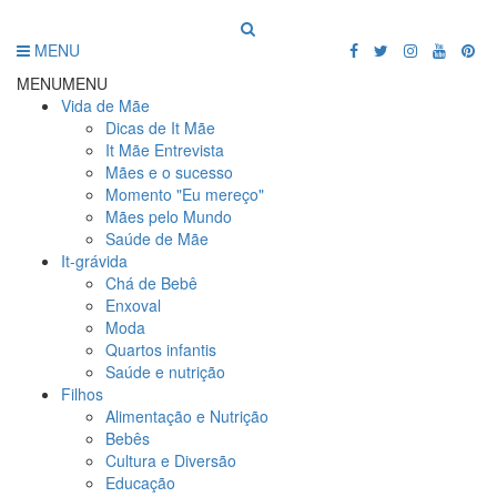
MENU
MENU
MENU
Vida de Mãe
Dicas de It Mãe
It Mãe Entrevista
Mães e o sucesso
Momento "Eu mereço"
Mães pelo Mundo
Saúde de Mãe
It-grávida
Chá de Bebê
Enxoval
Moda
Quartos infantis
Saúde e nutrição
Filhos
Alimentação e Nutrição
Bebês
Cultura e Diversão
Educação