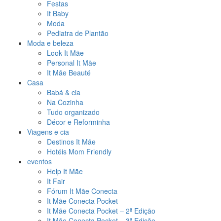
Festas
It Baby
Moda
Pediatra de Plantão
Moda e beleza
Look It Mãe
Personal It Mãe
It Mãe Beauté
Casa
Babá & cia
Na Cozinha
Tudo organizado
Décor e Reforminha
Viagens e cia
Destinos It Mãe
Hotéis Mom Friendly
eventos
Help It Mãe
It Fair
Fórum It Mãe Conecta
It Mãe Conecta Pocket
It Mãe Conecta Pocket – 2ª Edição
It Mãe Conecta Pocket – 3ª Edição