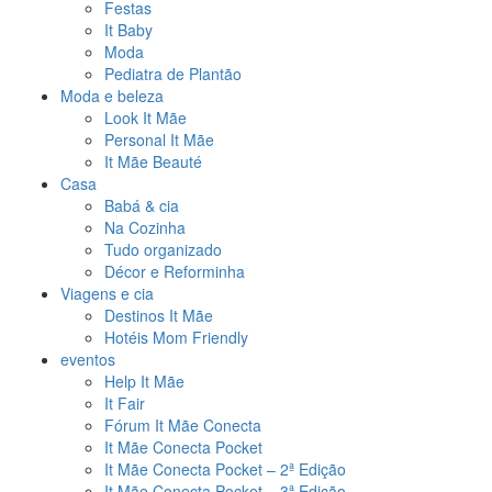
Festas
It Baby
Moda
Pediatra de Plantão
Moda e beleza
Look It Mãe
Personal It Mãe
It Mãe Beauté
Casa
Babá & cia
Na Cozinha
Tudo organizado
Décor e Reforminha
Viagens e cia
Destinos It Mãe
Hotéis Mom Friendly
eventos
Help It Mãe
It Fair
Fórum It Mãe Conecta
It Mãe Conecta Pocket
It Mãe Conecta Pocket – 2ª Edição
It Mãe Conecta Pocket – 3ª Edição