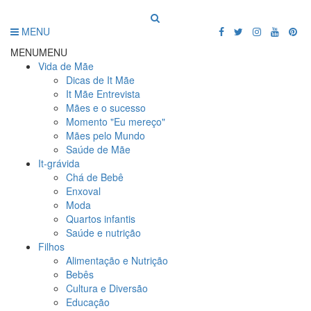
MENU
MENU
MENU
Vida de Mãe
Dicas de It Mãe
It Mãe Entrevista
Mães e o sucesso
Momento "Eu mereço"
Mães pelo Mundo
Saúde de Mãe
It-grávida
Chá de Bebê
Enxoval
Moda
Quartos infantis
Saúde e nutrição
Filhos
Alimentação e Nutrição
Bebês
Cultura e Diversão
Educação